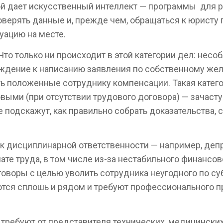
й дает искусственный интеллект — программы для р
верять данные и, прежде чем, обращаться к юристу
уацию на месте.
то только ни происходит в этой категории дел: нес
ждение к написанию заявления по собственному жел
ть положенные сотруднику компенсации. Такая категор
выми (при отсутствии трудового договора) — зачаст
подскажут, как правильно собрать доказательства, с
к дисциплинарной ответственности — например, деп
те труда, в том числе из-за нестабильного финансо
говоры с целью уволить сотрудника неугодного по с
ются сплошь и рядом и требуют профессионального п
 требуют от представителя технических, медицинских