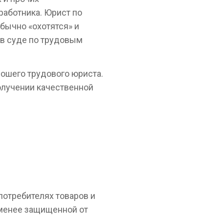
работника. Юрист по
бычно «охотятся» и
а в суде по трудовым
рошего трудового юриста.
олучении качественной
потребителях товаров и
, менее защищенной от