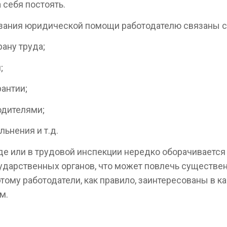
 себя постоять.
зания юридической помощи работодателю связаны с 
рану труда;
;
антии;
одителями;
льнения и т.д.
уде или в трудовой инспекции нередко оборачивается
ударственных органов, что может повлечь существ
этому работодатели, как правило, заинтересованы в 
м.