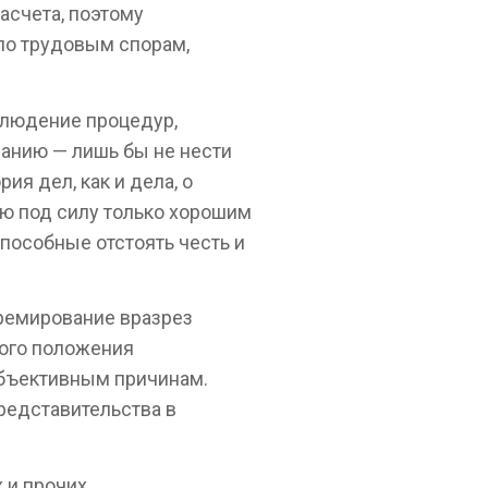
асчета, поэтому
 по трудовым спорам,
облюдение процедур,
анию — лишь бы не нести
ия дел, как и дела, о
ую под силу только хорошим
пособные отстоять честь и
ремирование вразрез
вого положения
убъективным причинам.
редставительства в
 и прочих