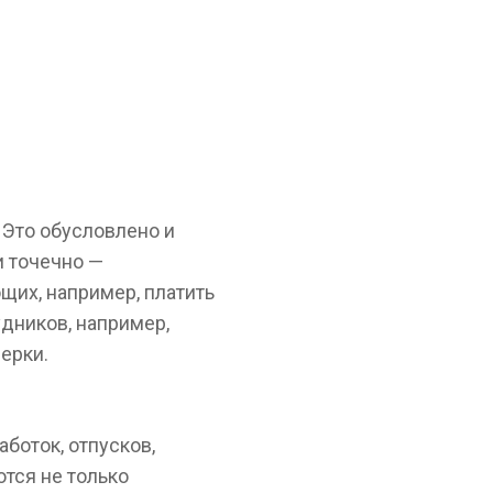
 Это обусловлено и
и точечно —
щих, например, платить
удников, например,
ерки.
боток, отпусков,
тся не только