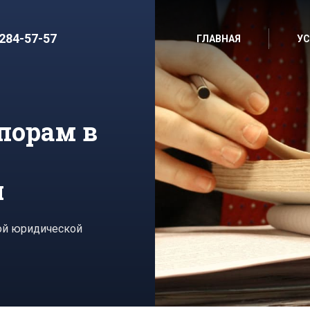
 284-57-57
ГЛАВНАЯ
УС
порам в
л
ной юридической